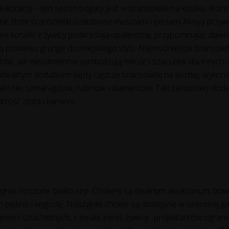
dekorację – ten sezon bogaty jest w bransoletki na kostkę, które
e złote bransoletki ozdobione muszlami i perłami Akoya przywoł
 koraliki z żywicy podkreślają opaleniznę, przypominając dawne 
ą powiewu grunge do miejskiego stylu. Najmodniejsze bransole
antów, ale nieodmiennie symbolizują miłość i szacunek dla innyc
idealnym dodatkiem będą cięższe bransoletki na kostkę, wykonan
afirów, szmaragdów, rubinów i diamentów. Taki luksusowy doda
rtość złota i kamieni.
yjniki noszone blisko szyi. Chokery są idealnym akcesorium, bow
h piękno i wygodę. Naszyjniki choker są dostępne w szerokiej ga
amieni szlachetnych, z emalii, pereł, żywicy…projektantów ogran