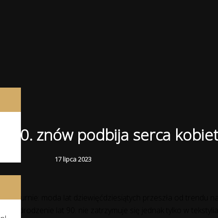
at 90. znów podbija serca kobiet
17 lipca 2023
na koturnie: moda lat dziewięćdziesiątych przeszła od trendu na
. Odrodzenie lat 90. nie zatrzymuje się jednak tylko w tekstylia