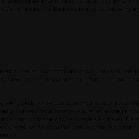
cie, chokery są elementem stylu od kilku stuleci, bowiem już w 
 Wielkiej Rewolucji. To skłania nas do przypuszczeń, że choke
iżuteria z pereł jest prawdopodobnie jedną z pierwszych, które 
y zarówno na ekranie, jak i poza nim, a styl ten jest nadal aktu
ko jeden z wiodących trendów biżuteryjnych w sezonie wiosna/l
arantują szykowny i wyrafinowany wygląd. W tym sezonie perłowe
ików, które zdobią szyje głównie w trakcie wielkich wyjść. Dla m
ch kuleczek, nanizanych na łańcuszek wykonany ze złota lub s
u innych.