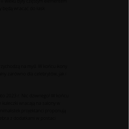
XVIII wieku były częstym elementem
ry będą wracać do łask
przychodzą na myśl. W końcu ikony
alny zarówno dla celebrytów, jak i
ato 2023 r. Nic dziwnego! W końcu
 kuleczki wracają na salony w
inimalistek projektanci proponują
rebra z dodatkami w postaci