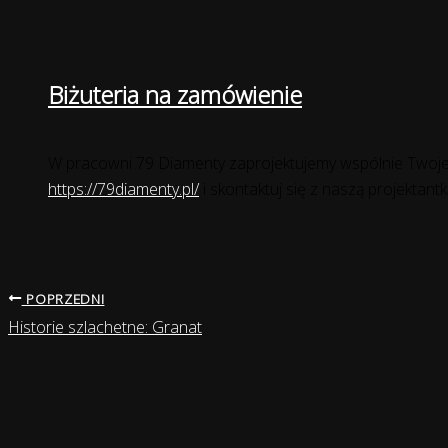
Biżuteria na zamówienie
W pracowni 79 Diamenty zaprojektujemy wspólnie Twoje 
https://79diamenty.pl/
i skontaktuj się z naszą projektant
POPRZEDNI
Historie szlachetne: Granat