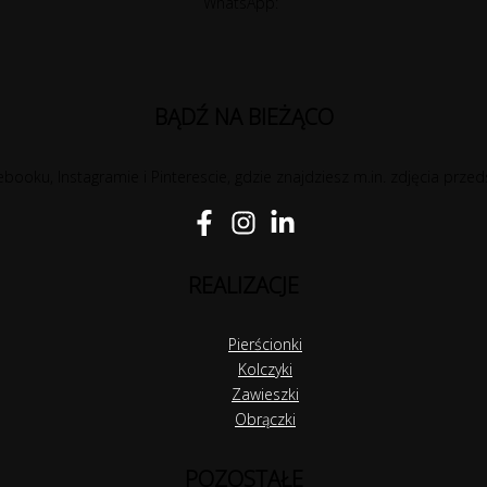
WhatsApp:
BĄDŹ NA BIEŻĄCO
booku, Instagramie i Pinterescie, gdzie znajdziesz m.in. zdjęcia przed
REALIZACJE
Pierścionki
Kolczyki
Zawieszki
Obrączki
POZOSTAŁE