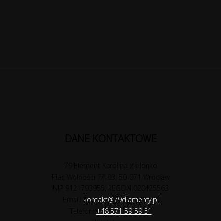
DANE KONTAKTOWE
79 Element Karolina Zielonko
Plac Wolności 7/103, 50-071 Wrocław
NIP 9121793955, REGON 020425563
Email:
kontakt@79diamenty.pl
Telefon:
+48 571 59 59 51