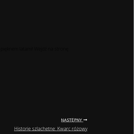
pięknem latami! Wejdź na stronę
NASTĘPNY
Historie szlachetne: Kwarc różowy