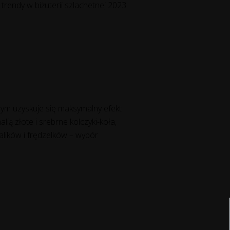
 trendy w biżuterii szlachetnej 2023
órym uzyskuje się maksymalny efekt
ią złote i srebrne kolczyki-koła,
alików i frędzelków – wybór