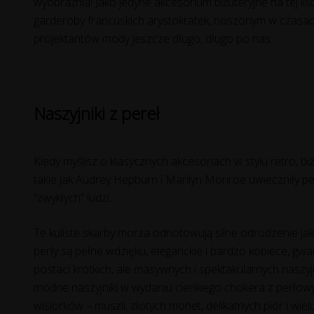
wyobraźnia! Jako jedyne akcesorium biżuteryjne na tej liś
garderoby francuskich arystokratek, noszonym w czasach
projektantów mody jeszcze długo, długo po nas.
Naszyjniki z pereł
Kiedy myślisz o klasycznych akcesoriach w stylu retro, b
takie jak Audrey Hepburn i Marilyn Monroe uwieczniły perł
“zwykłych” ludzi.
Te kuliste skarby morza odnotowują silne odrodzenie ja
perły są pełne wdzięku, eleganckie i bardzo kobiece, gw
postaci krótkich, ale masywnych i spektakularnych naszyjn
modne naszyjniki w wydaniu cienkiego chokera z perłowy
wisiorków – muszli, złotych monet, delikatnych piór i wiel