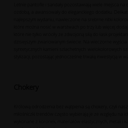
Letnie pantofle i sandały pozostawiają wiele miejsca na 
ozdobą, a awansowały do eleganckiego dodatku. Delikatn
najlepszym wydaniu, nawleczone na srebrne nitki kolorowe
które można nosić w warstwach po trzy lub więcej dodaj
które nie tylko wróciły ze zdwojoną siłą do łask projekt
dzisiejszym zwariowanym świecie. Na wieczorne wyjścia 
syntetycznych kamieni szlachetnych: wielokolorowych sz
stylizacji, pozostając jednocześnie trwałą inwestycją w wa
Chokery
Królową odrodzenia bez wątpienia są chokery, czyli nasz
miłośniczki trendów często wybierają je ze względu na ic
wykonane z koronek, materiałów elastycznych, metali i k