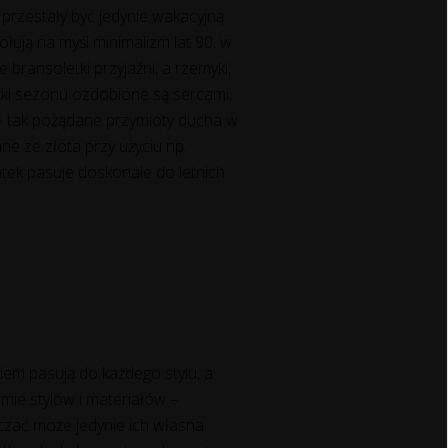
 przestały być jedynie wakacyjną
ują na myśl minimalizm lat 90. w
bransoletki przyjaźni, a rzemyki,
tki sezonu ozdobione są sercami,
h – tak pożądane przymioty ducha w
e ze złota przy użyciu np.
tek pasuje doskonale do letnich
iem pasują do każdego stylu, a
mie stylów i materiałów –
iczać może jedynie ich własna