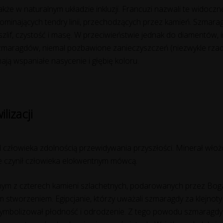
kże w naturalnym układzie inkluzji. Francuzi nazwali te widoczn
pominających tendry linii, przechodzących przez kamień. Szmara
zlif, czystość i masę. W przeciwieństwie jednak do diamentów, 
zmaragdów, niemal pozbawione zanieczyszczeń (niezwykle rzadk
ają wspaniałe nasycenie i głębię koloru.
izacji
d człowieka zdolnością przewidywania przyszłości. Minerał wło
że czynił człowieka elokwentnym mówcą.
jednym z czterech kamieni szlachetnych, podarowanych przez Bog
tworzeniem. Egipcjanie, którzy uważali szmaragdy za klejnoty bo
u symbolizował płodność i odrodzenie. Z tego powodu szmaragdy