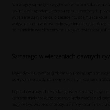
Szmaragdy są nie tylko wyjątkowe w swoim kolorze, ale ta
jardin”, czyli ogrodami, które są opisem mechatych, przy
wyceniane są w oparciu o zasadę 4C, obejmująca kolor, s
wpływają na ich wartość rynkową, niemniej duże okazy s
horrendalnie wysokie ceny na aukcjach, zwłaszcza jeśli m
Szmaragd w wierzeniach dawnych cywil
Legendy wielu cywilizacji obdarzały noszącego szmarag
odkrywania prawdy, ochrony przed złymi czarami, a tak
Legenda w tradycji hebrajskiej głosi, że szmaragd był 
kamienie miały rzekomo obdarzyć króla władzą nad całym s
mogą leczyć wszelkie choroby, a zielony kolor minerał