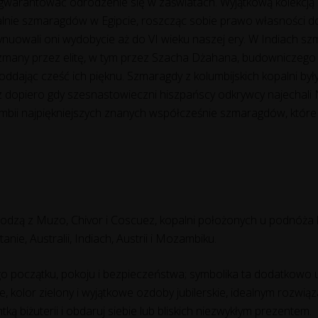
agwarantować odrodzenie się w zaświatach. Wyjątkową kolekcj
palnie szmaragdów w Egipcie, roszcząc sobie prawo własności 
tynuowali oni wydobycie aż do VI wieku naszej ery. W Indiach s
alizmany przez elitę, w tym przez Szacha Dżahana, budowniczego
, oddając cześć ich pięknu. Szmaragdy z kolumbijskich kopalni 
ecz dopiero gdy szesnastowieczni hiszpańscy odkrywcy najechali
lumbii najpiękniejszych znanych współcześnie szmaragdów, które 
odzą z Muzo, Chivor i Coscuez, kopalni położonych u podnóża 
nie, Australii, Indiach, Austrii i Mozambiku.
 początku, pokoju i bezpieczeństwa; symbolika ta dodatkowo u
, kolor zielony i wyjątkowe ozdoby jubilerskie, idealnym rozwią
ntką biżuterii i obdaruj siebie lub bliskich niezwykłym prezentem.