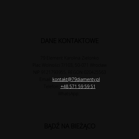
DANE KONTAKTOWE
79 Element Karolina Zielonko
Plac Wolności 7/103, 50-071 Wrocław
NIP 9121793955, REGON 020425563
Email:
kontakt@79diamenty.pl
Telefon:
+48 571 59 59 51
WhatsApp:
BĄDŹ NA BIEŻĄCO