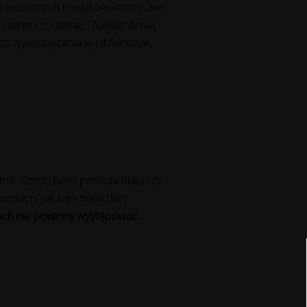
ez wczesnych medyków, którzy „nie
zenie i znużenie.” Nawet dzisiaj
ch wykorzystania w jubilerstwie,
ie. Czysty beryl posiada białą lub
zadkich, jak sam beryl (Be).
ach
nie powinny występować