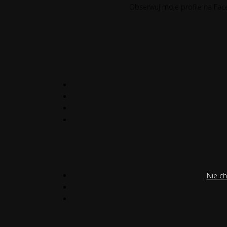
Obserwuj moje profile na Face
Nie c