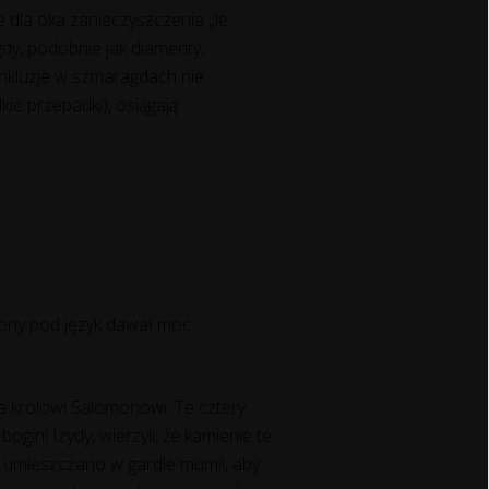
e dla oka zanieczyszczenia „le
gdy, podobnie jak diamenty,
inkluzje w szmaragdach nie
ie przepadki), osiągają
żony pod język dawał moc
a królowi Salomonowi. Te cztery
gini Izydy, wierzyli, że kamienie te
 umieszczano w gardle mumii, aby