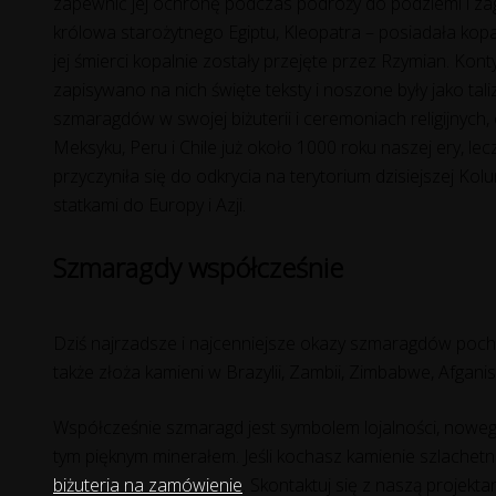
zapewnić jej ochronę podczas podróży do podziemi i z
królowa starożytnego Egiptu, Kleopatra – posiadała ko
jej śmierci kopalnie zostały przejęte przez Rzymian. Kon
zapisywano na nich święte teksty i noszone były jako t
szmaragdów w swojej biżuterii i ceremoniach religijnych
Meksyku, Peru i Chile już około 1000 roku naszej ery, l
przyczyniła się do
odkrycia na terytorium dzisiejszej Ko
statkami do Europy i Azji.
Szmaragdy współcześnie
Dziś najrzadsze i najcenniejsze okazy szmaragdów poch
także złoża kamieni w Brazylii, Zambii, Zimbabwe, Afganista
Współcześnie szmaragd jest symbolem lojalności, nowego
tym pięknym minerałem. Jeśli kochasz kamienie szlachetne
biżuteria na zamówienie
. Skontaktuj się z naszą projekta