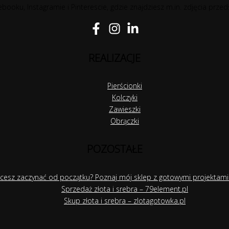
booku, Instagramie i Pinterescie, gdzie znajdziesz m.in. zdjęcia przed
REALIZACJE
Pierścionki
Kolczyki
Zawieszki
Obrączki
POZOSTAŁE
hcesz zaczynać od początku? Poznaj mój sklep z gotowymi projektami 
Sprzedaż złota i srebra – 79element.pl
Skup złota i srebra – zlotagotowka.pl