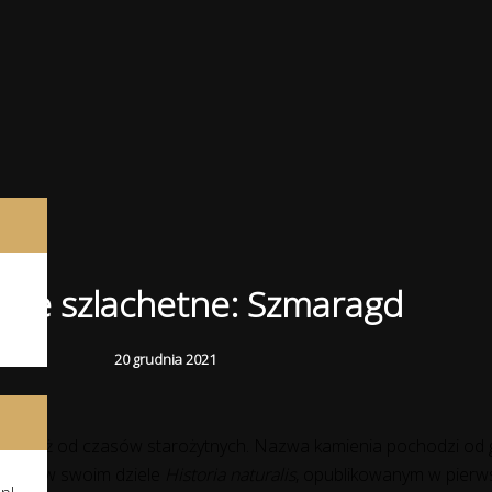
orie szlachetne: Szmaragd
20 grudnia 2021
źnię już od czasów starożytnych. Nazwa kamienia pochodzi od
maragd w swoim dziele
Historia naturalis
, opublikowanym w pierws