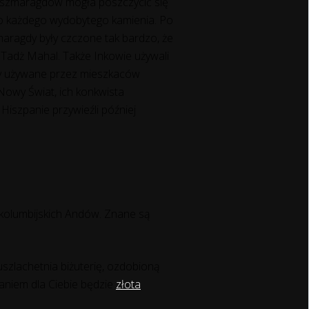
ą szmaragdów mogła poszczycić się
do każdego wydobytego kamienia. Po
zmaragdy były czczone tak bardzo, że
 Tadż Mahal. Także Inkowie używali
były używane przez mieszkaców
 Nowy Świat, ich konkwista
Hiszpanie przywieźli później
kolumbijskich Andów. Znane są
szlachetnia biżuterię, ozdobioną
zaniem dla Ciebie będzie
złota