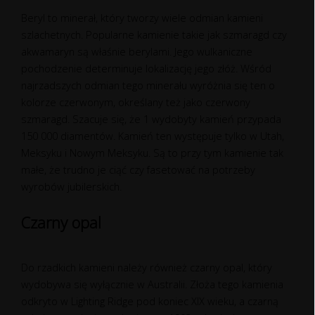
Beryl to minerał, który tworzy wiele odmian kamieni
szlachetnych. Popularne kamienie takie jak szmaragd czy
akwamaryn są właśnie berylami. Jego wulkaniczne
pochodzenie determinuje lokalizację jego złóż. Wśród
najrzadszych odmian tego minerału wyróżnia się ten o
kolorze czerwonym, określany też jako czerwony
szmaragd. Szacuje się, że 1 wydobyty kamień przypada
150 000 diamentów. Kamień ten występuje tylko w Utah,
Meksyku i Nowym Meksyku. Są to przy tym kamienie tak
małe, że trudno je ciąć czy fasetować na potrzeby
wyrobów jubilerskich.
Czarny opal
Do rzadkich kamieni należy również czarny opal, który
wydobywa się wyłącznie w Australii. Złoża tego kamienia
odkryto w Lighting Ridge pod koniec XIX wieku, a czarną