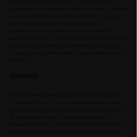
odmianę znaleziono dopiero w 1903 roku. Jednym z
najciekawszych przykładów jest Aurora Australis – kamień
o wadze 180 karatów, wydobyty w 1938 roku. Sam opal
jest niezwykle ciekawym rodzajem kamienia
szlachetnego. Pozwala nam obserwować ciekawe
zjawiska optyczne, np. efekt kociego oka. Na powierzchni
opalu pojawia się wtedy smuga światła przypominająca
pionową źrenicę, która przemieszcza w trakcie obracania
kamienia.
Diamenty
Czy złoża diamentów w najbliższych latach się wyczerpią.
Co chwila słyszymy o tym, że ostatnie kopalnie zostaną
zamknięte w ciągu kilku najbliższych dekad. Szacuje się, że
do końca wieku ludzkość zaprzestanie wydobycia
surowych diamentów. Tradycyjne pierścionki z brylantem
mogą odejść w zapomnienie. Słynący z przywiązania do