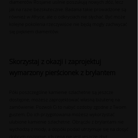
diamentów Rosjanie usilnie poszukują nowych złóż, lecz
jak na razie bezskutecznie. Badania takie prowadzone są
również w Afryce, ale o odkryciach nie słychać. Być może
kolejne pokolenia rzeczywiście nie będą mogły zachwycać
się pięknem diamentów.
Skorzystaj z okazji i zaprojektuj
wymarzony pierścionek z brylantem
Póki poszczególne kamienie szlachetne są jeszcze
dostępne, możesz zaprojektować własną biżuterię na
zamówienie. Pozwoli Ci to nabyć ozdoby zgodne z Twoim
gustem. Do ich przygotowania możesz wykorzystać
ulubione kamienie szlachetne. Obrączki z brylantami nie
wychodzą z mody, a dopóki podaż utrzymuje się na dosyć
dobrym poziomie, ich cena nie jest jeszcze zbyt