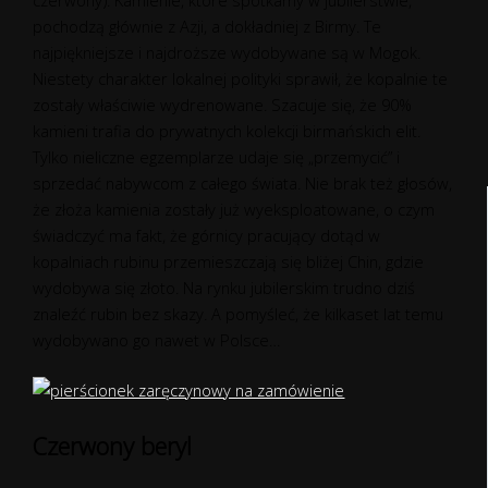
czerwony). Kamienie, które spotkamy w jubilerstwie,
pochodzą głównie z Azji, a dokładniej z Birmy. Te
najpiękniejsze i najdroższe wydobywane są w Mogok.
Niestety charakter lokalnej polityki sprawił, że kopalnie te
zostały właściwie wydrenowane. Szacuje się, że 90%
kamieni trafia do prywatnych kolekcji birmańskich elit.
Tylko nieliczne egzemplarze udaje się „przemycić” i
sprzedać nabywcom z całego świata. Nie brak też głosów,
że złoża kamienia zostały już wyeksploatowane, o czym
świadczyć ma fakt, że górnicy pracujący dotąd w
kopalniach rubinu przemieszczają się bliżej Chin, gdzie
wydobywa się złoto. Na rynku jubilerskim trudno dziś
znaleźć rubin bez skazy. A pomyśleć, że kilkaset lat temu
wydobywano go nawet w Polsce…
Czerwony beryl