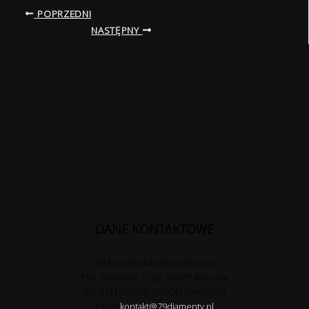
POPRZEDNI
NASTĘPNY
DANE KONTAKTOWE
79 Element Karolina Zielonko
Plac Wolności 7/103, 50-071 Wrocław
NIP 9121793955, REGON 020425563
Email:
kontakt@79diamenty.pl