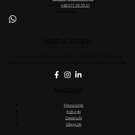
Telefon:
+48 571 59 59 51
WhatsApp:
BĄDŹ NA BIEŻĄCO
Obserwuj moje profile na Facebooku, Instagramie i Pinterescie,
gdzie znajdziesz m.in. zdjęcia przedstawiające wykonaną biżuterię!
REALIZACJE
Pierścionki
Kolczyki
Zawieszki
Obrączki