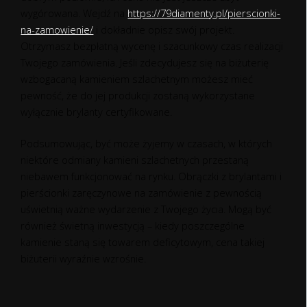
wygórowana. Wejdź na
https://79diamenty.pl/pierscionki-
na-zamowienie/
i dokładnie opisz swój projekt.
Otrzymasz bezpłatną wycenę i szacunkowy czas realizacji
Twojego zamówienia. Jeśli zdecydujesz się na biżuterię
wzbogacaną kamieniem szlachetnym możesz mieć
pewność, że do jej produkcji zostaną wykorzystane
wyłącznie brylanty certyfikowane.
Podsumowując, być może żyjemy w czasach, w których
niektóre odmiany kamieni szlachetnych przestaną
niebawem funkcjonować na rynku. Obrączki z brylantami i
pierścionki zaręczynowe na zamówienie z pewnością
uświetnią ważne wydarzenie z Twojego życia. Mogą być
również świetną inwestycją – kiedy poszczególne
kamienie staną się towarem deficytowym, cena takiej
biżuterii wyraźnie wzrośnie.