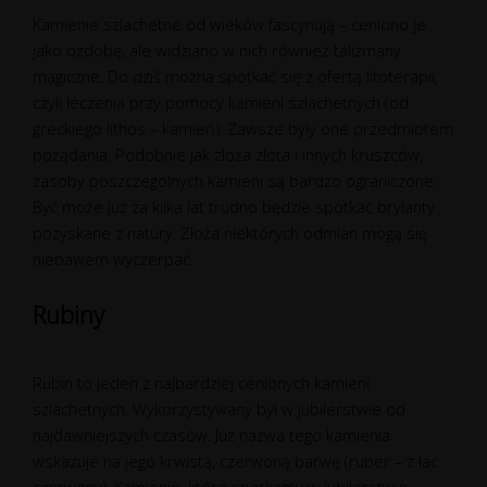
Kamienie szlachetne od wieków fascynują – ceniono je
jako ozdobę, ale widziano w nich również talizmany
magiczne. Do dziś można spotkać się z ofertą litoterapii,
czyli leczenia przy pomocy kamieni szlachetnych (od
greckiego lithos – kamień). Zawsze były one przedmiotem
pożądania. Podobnie jak złoża złota i innych kruszców,
zasoby poszczególnych kamieni są bardzo ograniczone.
Być może już za kilka lat trudno będzie spotkać brylanty
pozyskane z natury. Złoża niektórych odmian mogą się
niebawem wyczerpać.
Rubiny
Rubin to jeden z najbardziej cenionych kamieni
szlachetnych. Wykorzystywany był w jubilerstwie od
najdawniejszych czasów. Już nazwa tego kamienia
wskazuje na jego krwistą, czerwoną barwę (ruber – z łac.