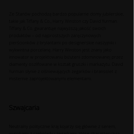
Ze Stanów pochodzą bardzo popularne domy jubilerskie,
takie jak Tiffany & Co., Harry Winston czy David Yurman.
Tiffany & Co. gwarantuje najwyższą jakość swoich
produktów – od najprostszych zaręczynowych
pierścionków z brylantami po designerskie naszyjniki i
wykwintna porcelanę. Harry Winston jest znany jako
innowator w projektowaniu biżuterii zdominowanej przez
diamenty oszlifowane w kształt gruszki i markazytu. David
Yurman słynie z olśniewających zegarków i bransolet z
misternie zaprojektowanymi elementami.
Szwajcaria
Neutralny politycznie kraj kojarzy się głównie z serem,
wyrobami z czekolady i zegarkami, które charakteryzują