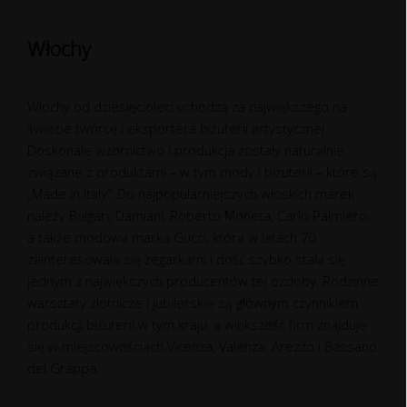
Włochy
Włochy od dziesięcioleci uchodzą za największego na
świecie twórcę i eksportera biżuterii artystycznej.
Doskonałe wzornictwo i produkcja zostały naturalnie
związane z produktami – w tym mody i biżuterii – które są
„Made in Italy”. Do najpopularniejszych włoskich marek
należy Bulgari, Damiani, Roberto Moneta, Carlo Palmiero,
a także modowa marka Gucci, która w latach 70.
zainteresowała się zegarkami i dość szybko stała się
jednym z największych producentów tej ozdoby. Rodzinne
warsztaty złotnicze i jubilerskie są głównym czynnikiem
produkcji biżuterii w tym kraju, a większość firm znajduje
się w miejscowościach Vicenza, Valenza, Arezzo i Bassano
del Grappa.