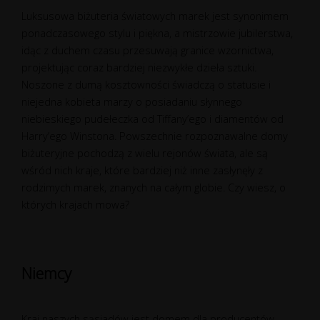
Luksusowa biżuteria światowych marek jest synonimem
ponadczasowego stylu i piękna, a mistrzowie jubilerstwa,
idąc z duchem czasu przesuwają granice wzornictwa,
projektując coraz bardziej niezwykłe dzieła sztuki.
Noszone z dumą kosztowności świadczą o statusie i
niejedna kobieta marzy o posiadaniu słynnego
niebieskiego pudełeczka od Tiffany’ego i diamentów od
Harry’ego Winstona. Powszechnie rozpoznawalne domy
biżuteryjne pochodzą z wielu rejonów świata, ale są
wśród nich kraje, które bardziej niż inne zasłynęły z
rodzimych marek, znanych na całym globie. Czy wiesz, o
których krajach mowa?
Niemcy
Kraj naszych sąsiadów jest domem dla producentów