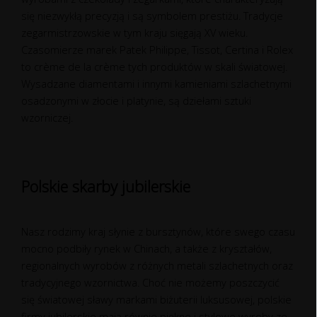
się niezwykłą precyzją i są symbolem prestiżu. Tradycje
zegarmistrzowskie w tym kraju sięgają XV wieku.
Czasomierze marek Patek Philippe, Tissot, Certina i Rolex
to crème de la crème tych produktów w skali światowej.
Wysadzane diamentami i innymi kamieniami szlachetnymi
osadzonymi w złocie i platynie, są dziełami sztuki
wzorniczej.
Polskie skarby jubilerskie
Nasz rodzimy kraj słynie z bursztynów, które swego czasu
mocno podbiły rynek w Chinach, a także z kryształów,
regionalnych wyrobów z różnych metali szlachetnych oraz
tradycyjnego wzornictwa. Choć nie możemy poszczycić
się światowej sławy markami biżuterii luksusowej, polskie
firmy jubilerskie mają równie piękne i stylowe wyroby ze