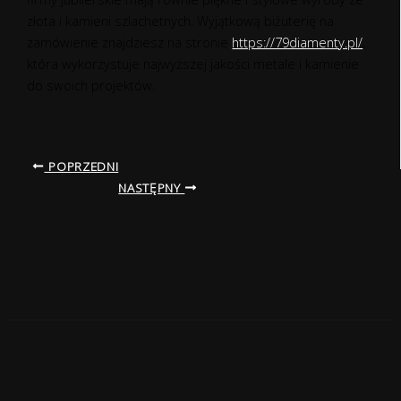
złota i kamieni szlachetnych. Wyjątkową biżuterię na
zamówienie znajdziesz na stronie
https://79diamenty.pl/
,
która wykorzystuje najwyższej jakości metale i kamienie
do swoich projektów.
POPRZEDNI
NASTĘPNY