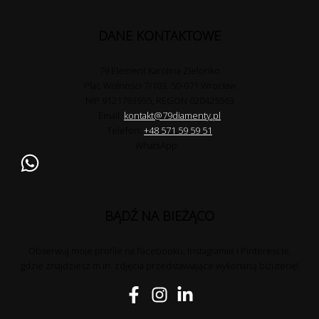
DANE KONTAKTOWE
79 Element Karolina Zielonko
Plac Wolności 7/103, 50-071 Wrocław
NIP 9121793955, REGON 020425563
Email:
kontakt@79diamenty.pl
Telefon:
+48 571 59 59 51
WhatsApp:
BĄDŹ NA BIEŻĄCO
Obserwuj moje profile na Facebooku, Instagramie i Pinterescie,
gdzie znajdziesz m.in. zdjęcia przedstawiające wykonaną biżuterię!