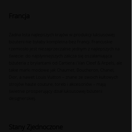
Francja
Żadna lista najlepszych krajów w produkcji luksusowej
biżuterii nie byłaby kompletna bez Francji. Francuskie
rzemiosło jest niezaprzeczalnie jednym z najlepszych na
świecie: do najsłynniejszych zalicza się oszałamiająca
biżuteria z brylantami od Cartiera i Van Cleef & Arpels, ale
takie marki modowe jak Chaumet, Boucheron, Chanel,
Dior, a nawet Louis Vuitton – znane ze swoich kultowych
strojów haute couture, toreb i akcesoriów – mają
świetnie prosperujący dział luksusowej biżuterii
designerskiej.
Stany Zjednoczone