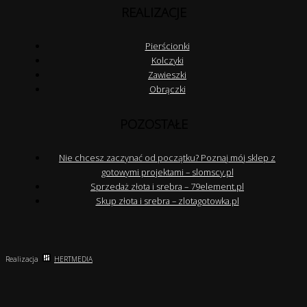
REALIZACJE
Pierścionki
Kolczyki
Zawieszki
Obrączki
POZOSTAŁE
Nie chcesz zaczynać od początku? Poznaj mój sklep z
gotowymi projektami – slomscy.pl
Sprzedaż złota i srebra – 79element.pl
Skup złota i srebra – zlotagotowka.pl
Realizacja
HERTMEDIA