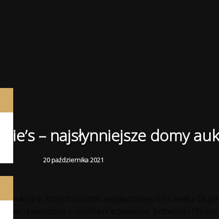
istie’s – najsłynniejsze domy au
20 października 2021
omy aukcyjne, których początki sięgają połowy XVIII wieku. Dług
ndale i powiązania z rodzinami królewskimi. Sotheby’s i Christ