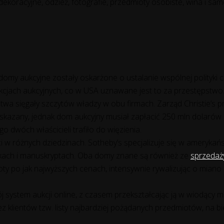
 dekoracyjne, odzież, fotografie, przedmioty osobiste, wina i sa
y aukcyjne zostały oskarżone o ustalanie wspólnej polityki c
kcjach aukcyjnych, co w USA uznawane jest to za przestępstwo
twa sięgały szczytów władzy w obu firmach. Zarząd Christie’s pr
stał skazany, jednak dom aukcyjny musiał zapłacić 250 mln dola
 dwóch właścicieli trafiło do więzienia.
w różnych dziedzinach. Sotheby’s specjalizuje się w amerykańsk
iążkach i manuskryptach. Oba domy znane są również ze
sprzedaż
mioty po jak najwyższych cenach, intensywnie rywalizując o mian
 system aukcji online, z czasem przekształcając ją w wiodący 
 klientów tzw. listy najbardziej pożądanych przedmiotów, na b