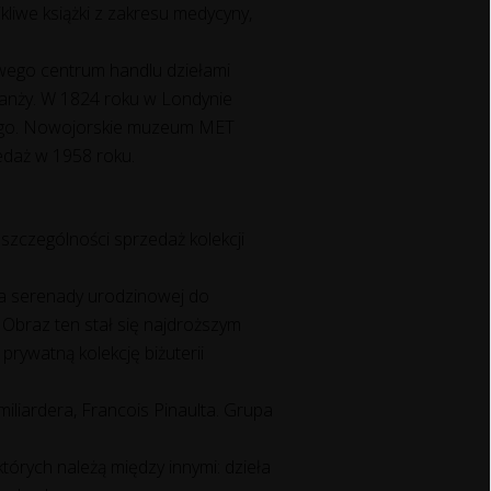
kliwe książki z zakresu medycyny,
owego centrum handlu dziełami
 branży. W 1824 roku w Londynie
jnego. Nowojorskie muzeum MET
edaż w 1958 roku.
w szczególności sprzedaż kolekcji
ia serenady urodzinowej do
 Obraz ten stał się najdroższym
rywatną kolekcję biżuterii
iliardera, Francois Pinaulta. Grupa
tórych należą między innymi: dzieła