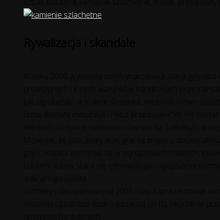
sztuki, biżuteria, kamienie szlachetne, meble, przedmioty
Rywalizacja i skandale
W roku 2000 wybuchła międzynarodowa afera, gdy oba dom
prowizyjnych i innych warunków handlowych przy transa
Jak się okazało w trakcie śledztwa, wielomilionowe oszus
firma dostała immunitet i nikt z przedstawicieli nie zo
klientom. Grzywnę nałożono również na Sotheby’s, którego
Mówi się, że oba domy aukcyjne są znane z doskonałości 
gdy Christie’s wyróżnia się w europejskich meblach, ks
biżuterii. Każdy stara się oferować jak najlepsze przed
aukcyjnego świata.
Sotheby’s jako pierwszy w 2005 roku zaprezentował swój
systemu są bardzo duże – pozwala on na tworzenie przez
dostępne na aukcjach.