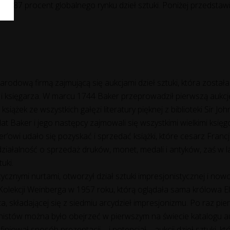
 87 procent globalnego rynku dzieł sztuki. Poniżej przedstawi
narodową firmą zajmującą się aukcjami dzieł sztuki, która zosta
i księgarza. W marcu 1744 Baker przeprowadził pierwszą aukc
książek ze wszystkich gałęzi literatury pięknej z biblioteki Sir J
 Baker i jego następcy zajmowali się wszystkimi wielkimi księgoz
owi udało się pozyskać i sprzedać książki, które cesarz Franc
działalność o sprzedaż druków, monet, medali i antyków, zaś w
uki.
tycznymi nurtami, otworzył dział sztuki impresjonistycznej i no
lekcji Weinberga w 1957 roku, którą oglądała sama królowa Elż
składającej się z siedmiu arcydzieł impresjonizmu. Po raz pier
nistów można było obejrzeć w pierwszym na świecie katalogu 
iniował sposób prezentacji – i potencjał – aukcji dzieł sztuki, k