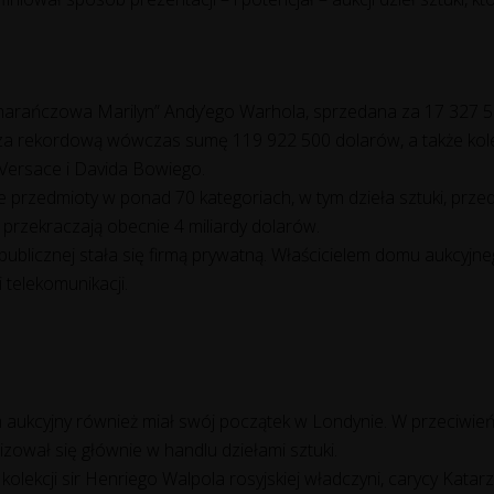
arańczowa Marilyn” Andy’ego Warhola, sprzedana za 17 327 50
za rekordową wówczas sumę 119 922 500 dolarów, a także kolek
 Versace i Davida Bowiego.
e przedmioty w ponad 70 kategoriach, w tym dzieła sztuki, przed
przekraczają obecnie 4 miliardy dolarów.
publicznej stała się firmą prywatną. Właścicielem domu aukcyjne
 telekomunikacji.
m aukcyjny również miał swój początek w Londynie. W przeciwi
izował się głównie w handlu dziełami sztuki.
olekcji sir Henriego Walpola rosyjskiej władczyni, carycy Katarzy