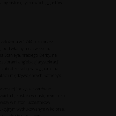
amy historię tych dwóch gigantów.
ła założona w 1744 roku przez
ję pod własnym nazwiskiem,
ohna Stanleya, hrabiego Derby, na
biorami angielskiej arystokracji,
ji zabrał ze sobą na wygnanie na
 latach międzywojennych Sotheby’s
woczesnej i pozyskał zarówno
bieta II, została w następnym roku
wszy w historii uczestników
aukcyjnym wydrukowanym w kolorze.
tóre stały się przejawem