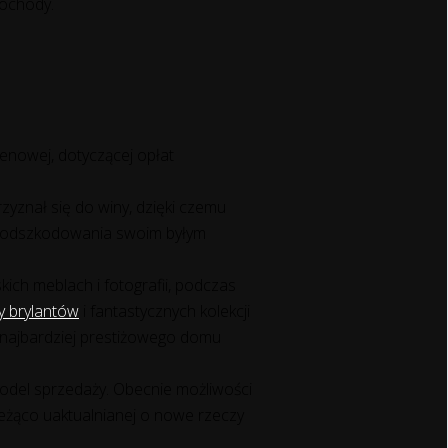
mochody.
enowej, dotyczącej opłat
.
zyznał się do winy, dzięki czemu
rów odszkodowania swoim byłym
ich meblach i fotografii, podczas
y brylantów
i fantastycznych kolekcji
o najbardziej prestiżowego domu
model sprzedaży. Obecnie możliwości
ieżąco uaktualnianej o nowe rzeczy