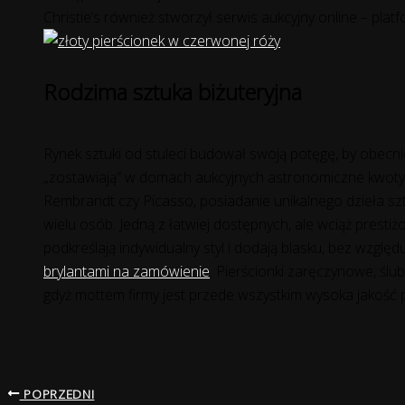
Christie’s również stworzył serwis aukcyjny online – plat
Rodzima sztuka biżuteryjna
Rynek sztuki od stuleci budował swoją potęgę, by obecni
„zostawiają” w domach aukcyjnych astronomiczne kwoty, n
Rembrandt czy Picasso, posiadanie unikalnego dzieła szt
wielu osób. Jedną z łatwiej dostępnych, ale wciąż prestiż
podkreślają indywidualny styl i dodają blasku, bez wzglę
brylantami na zamówienie
. Pierścionki zaręczynowe, ślu
gdyż mottem firmy jest przede wszystkim wysoka jakość p
POPRZEDNI