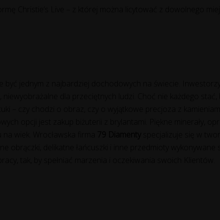
formę Christie’s Live – z której można licytować z dowolnego mie
e być jednym z najbardziej dochodowych na świecie. Inwestorzy
iewyobrażalne dla przeciętnych ludzi. Choć nie każdego stać, 
uki – czy chodzi o obraz, czy o wyjątkowe precjoza z kamieniam
owych opcji jest zakup biżuterii z brylantami. Piękne minerały, 
du na wiek. Wrocławska firma
79 Diamenty
specjalizuje się w two
bne obrączki, delikatne łańcuszki i inne przedmioty wykonywane 
racy, tak, by spełniać marzenia i oczekiwania swoich Klientów.