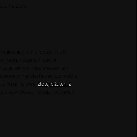
jsca na Ziemi.
 i miłośnicy różnorodnych dzieł
by na jego ścianach zawisł
i szlachetnymi – jest marzeniem
oprawione w najszlachetniejsze metale
rzeniu unikatowej
złotej biżuterii z
są z największą precyzją i oddaniem,