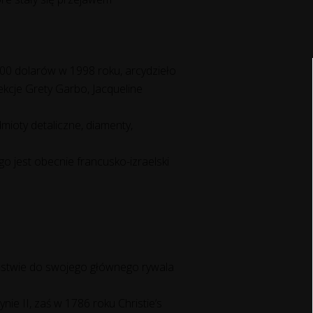
0 dolarów w 1998 roku, arcydzieło
cje Grety Garbo, Jacqueline
mioty detaliczne, diamenty,
go jest obecnie francusko-izraelski
eństwie do swojego głównego rywala
nie II, zaś w 1786 roku Christie’s