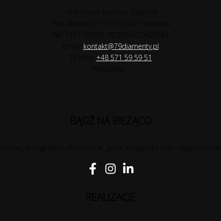
79 Element Karolina Zielonko
Plac Wolności 7/103, 50-071 Wrocław
NIP 9121793955, REGON 020425563
Email:
kontakt@79diamenty.pl
Telefon:
+48 571 59 59 51
WhatsApp:
BĄDŹ NA BIEŻĄCO
booku, Instagramie i Pinterescie, gdzie znajdziesz m.in. zdjęcia przed
REALIZACJE