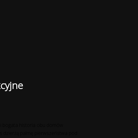
kcyjne
a i bogata historia obu domów
ie’s dzierżą palmę pierwszeństwa pod