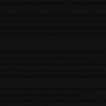
 twórcy „Słownika języka angielskiego”. Kolekcja zawierała wni
i pod koniec XVII wieku oddały niejako Londynowi status świat
olejnych dziesięcioleciach milowe kroki w historii swojej i całej
woje podwoje ze zbiorami częściowo kupionymi od domu aukcy
kiem poprzez Christie’s, wysyłając im swoje przedmioty na sprz
i przez lata pobił niezliczone rekordy aukcyjne. Należy do nich 
 charytatywną w historii, osiągając 832,6 mln dolarów.
i Marilyn Monroe (aktorka miała ją na sobie podczas wykonywan
r Mundi”, którego autorstwo przypisuje się Leonardowi da Vinci.
nowiono rekordową sprzedaż diamentów, wystawiając na aukcję p
988 roku został wykupiony przez grupę holdingową francuskiego m
 sztuki, nieruchomości, biżuterię, modę i antyki.
przeprowadza około 350 aukcji podzielonych na 80 kategorii, do k