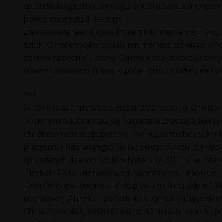
sprzedał księgozbiór słynnego doktora Samuela Johnsona,
prawa, matematyki i teologii.
Zawirowania rewolucyjne, które miały miejsce we Francj
sztuki. Christie’s wykorzystała ten moment, stawiając w k
została założona National Gallery, która otworzyła s
również nawiązało pierwsze połączenie z londyńskim ryn
***
W 2016 roku Christie’s obchodził 250. rocznicę istnienia 
Rockefellera, która stała się najbardziej znaczącą aukcją
Christie’s może poszczycić się również sprzedażą sukn
prezydenta Kennedy’ego), jak też aukcją obrazu „Salvato
sprzedanym dziełem sztuki w historii. W 2011 roku usta
Elizabeth Taylor, uznawaną za najcenniejszą na świecie.
Dom Christie’s również stał się prywatną firmą, gdy w 1
nosi nazwę „Artemis” i posiada kolekcje obejmujące dzieła
Christie’s ma dziś ponad 80 biur w 43 krajach i co roku 