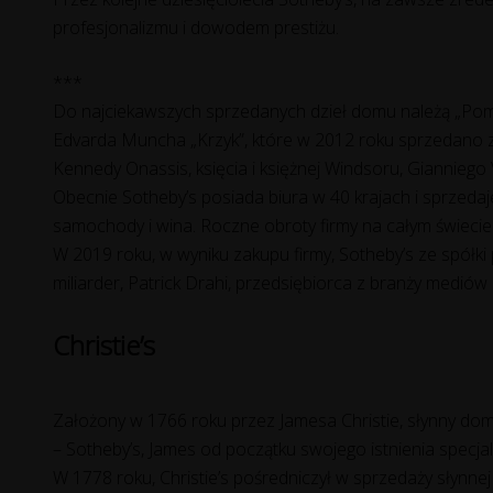
profesjonalizmu i dowodem prestiżu.
***
Do najciekawszych sprzedanych dzieł domu należą „Pom
Edvarda Muncha „Krzyk”, które w 2012 roku sprzedano 
Kennedy Onassis, księcia i księżnej Windsoru, Gianniego
Obecnie Sotheby’s posiada biura w 40 krajach i sprzedaj
samochody i wina. Roczne obroty firmy na całym świecie 
W 2019 roku, w wyniku zakupu firmy, Sotheby’s ze spółki 
miliarder, Patrick Drahi, przedsiębiorca z branży mediów i
Christie’s
Założony w 1766 roku przez Jamesa Christie, słynny do
– Sotheby’s, James od początku swojego istnienia specjal
W 1778 roku, Christie’s pośredniczył w sprzedaży słynnej k