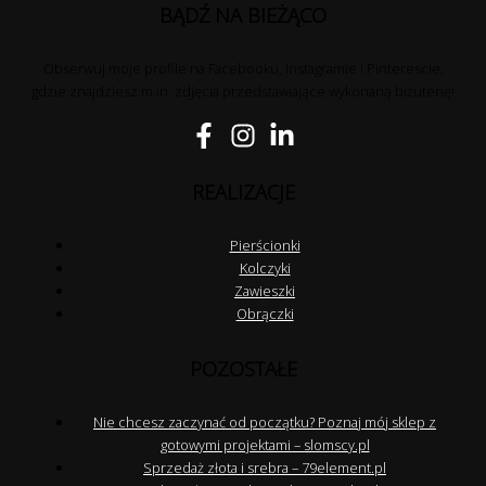
BĄDŹ NA BIEŻĄCO
Obserwuj moje profile na Facebooku, Instagramie i Pinterescie,
gdzie znajdziesz m.in. zdjęcia przedstawiające wykonaną biżuterię!
REALIZACJE
Pierścionki
Kolczyki
Zawieszki
Obrączki
POZOSTAŁE
Nie chcesz zaczynać od początku? Poznaj mój sklep z
gotowymi projektami – slomscy.pl
Sprzedaż złota i srebra – 79element.pl