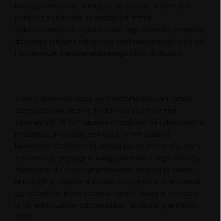
tworząc efektowne, mieniące się ozdoby. Srebro jest
jednym z najbardziej uniwersalnych metali
wykorzystywanych w jubilerstwie. Jego subtelną elegancję
doceniają zarówno miłośniczki minimalistycznego stylu, jak
i zwolenniczki bardziej ekstrawaganckich dodatków.
Srebro doskonale łączy się z wieloma kolorami, dzięki
czemu stanowi idealne tło dla rozmaitych kamieni
szlachetnych. W tym sezonie projektanci na całym świecie
prezentują arcydzieła pełne srebrnych ozdób z
kamieniami szlachetnymi, wskazując, że jest to styl, który
z pewnością przyciągnie uwagę klientów. Z tego powodu
zachęcamy do eksperymentowania i tworzenia swoich
unikalnych projektów w postaci naszyjników, bransoletek
czy kolczyków, które pozwolą wyrazić swoją artystyczną
wizję, jednocześnie odpowiadając na biżuteryjne trendy
2023.