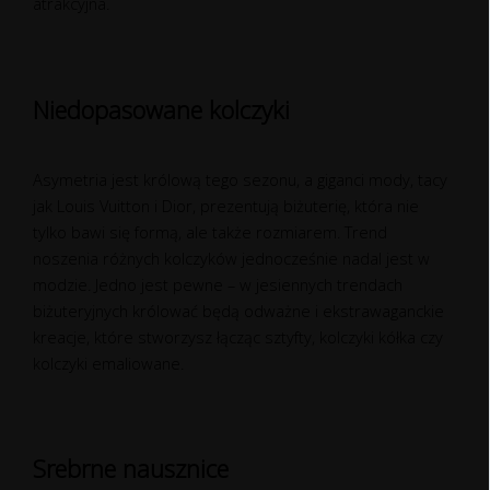
atrakcyjna.
Niedopasowane kolczyki
Asymetria jest królową tego sezonu, a giganci mody, tacy
jak Louis Vuitton i Dior, prezentują biżuterię, która nie
tylko bawi się formą, ale także rozmiarem. Trend
noszenia różnych kolczyków jednocześnie nadal jest w
modzie. Jedno jest pewne – w jesiennych trendach
biżuteryjnych królować będą odważne i ekstrawaganckie
kreacje, które stworzysz łącząc sztyfty, kolczyki kółka czy
kolczyki emaliowane.
Srebrne nausznice