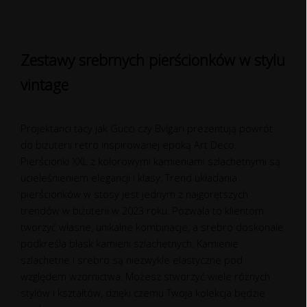
Zestawy srebrnych pierścionków w stylu
vintage
Projektanci tacy jak Gucci czy Bvlgari prezentują powrót
do biżuterii retro inspirowanej epoką Art Deco.
Pierścionki XXL z kolorowymi kamieniami szlachetnymi są
ucieleśnieniem elegancji i klasy. Trend układania
pierścionków w stosy jest jednym z najgorętszych
trendów w biżuterii w 2023 roku. Pozwala to klientom
tworzyć własne, unikalne kombinacje, a srebro doskonale
podkreśla blask kamieni szlachetnych. Kamienie
szlachetne i srebro są niezwykle elastyczne pod
względem wzornictwa. Możesz stworzyć wiele różnych
stylów i kształtów, dzięki czemu Twoja kolekcja będzie