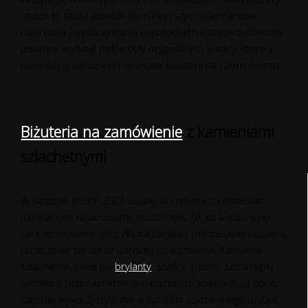
sezon to także powrót do najwyższych standardów
rzemiosła i wykorzystania najszlachetniejszych surowców.
Jesienne wybiegi pełne były oryginalnych kreacji, które z
pewnością zainspirują twórców biżuterii na całym świecie.
Biżuteria na zamówienie
z kamieniami
szlachetnymi
W sezonie jesień 2023 biżuteria srebrna z kamieniami
naturalnymi to absolutny must-have. To, co kiedyś było
zarezerwowane tylko dla najbardziej prestiżowej biżuterii,
teraz staje się coraz bardziej powszechne. Kamienie
szlachetne, takie jak
brylanty
, szafiry, rubiny, szmaragdy i
kamienie półszlachetne w nasyconych kolorach są coraz
częściej wykorzystywane w biżuterii codziennego użytku,