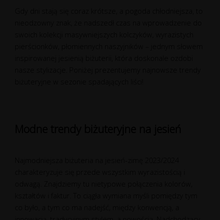
Gdy dni stają się coraz krótsze, a pogoda chłodniejsza, to
nieodzowny znak, że nadszedł czas na wprowadzenie do
swoich kolekcji masywniejszych kolczyków, wyrazistych
pierścionków, płomiennych naszyjników – jednym słowem
inspirowanej jesienią biżuterii, która doskonale ozdobi
nasze stylizacje. Poniżej prezentujemy najnowsze trendy
biżuteryjne w sezonie spadających liści!
Modne trendy biżuteryjne na jesień
Najmodniejsza biżuteria na jesień-zimę 2023/2024
charakteryzuje się przede wszystkim wyrazistością i
odwagą. Znajdziemy tu nietypowe połączenia kolorów,
kształtów i faktur. To ciągła wymiana myśli pomiędzy tym
co było, a tym co ma nadejść, między konwencją, a
innowacją, tradycyjnym stylem, a nowością. Nadchodzący