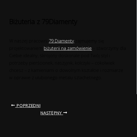
Biżuteria z 79Diamenty
W naszej pracowni
79 Diamenty
zajmujemy się
projektowaniem
biżuterii na zamówienie
– stworzymy dla
Ciebie idealny, skrojony doskonale pod Twój styl i
potrzeby pierścionek, naszyjnik, kolczyki – cokolwiek
chcesz – z kamieniami o dowolnym kształcie i rozmiarze
w oprawie z ulubionego metalu szlachetnego.
POPRZEDNI
NASTĘPNY