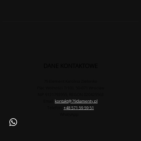
DANE KONTAKTOWE
79 Element Karolina Zielonko
Plac Wolności 7/103, 50-071 Wrocław
NIP 9121793955, REGON 020425563
Email:
kontakt@79diamenty.pl
Telefon:
+48 571 59 59 51
WhatsApp: