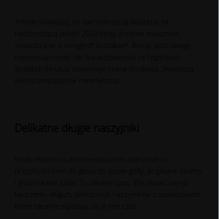
Trendy wskazują, że najmodniejszą biżuterią na
nadchodzącą jesień 2023 będą srebrne nausznice,
zwłaszcza te o okrągłych kształtach. Biorąc pod uwagę
najnowszą modę, nie ma wątpliwości, że tego typu
dodatek do uszu zdominuje scenę modową, zwłaszcza
wśród entuzjastów minimalizmu.
Delikatne długie naszyjniki
Kiedy myślimy o jesiennej biżuterii, pierwsze co
przychodzi nam do głowy to ciepłe golfy, przytulne swetry
i grubo tkane szale. To idealny czas, aby skupić się na
tworzeniu długich, delikatnych naszyjników z zawieszkami,
które idealnie wpasują się w ten czas.