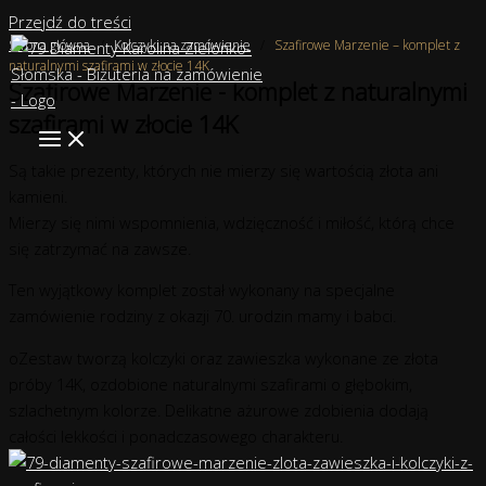
Przejdź do treści
Strona główna
/
Kolczyki na zamówienie
/
Szafirowe Marzenie – komplet z
naturalnymi szafirami w złocie 14K
Szafirowe Marzenie - komplet z naturalnymi
szafirami w złocie 14K
Są takie prezenty, których nie mierzy się wartością złota ani
kamieni.
Mierzy się nimi wspomnienia, wdzięczność i miłość, którą chce
się zatrzymać na zawsze.
Ten wyjątkowy komplet został wykonany na specjalne
zamówienie rodziny z okazji 70. urodzin mamy i babci.
oZestaw tworzą kolczyki oraz zawieszka wykonane ze złota
próby 14K, ozdobione naturalnymi szafirami o głębokim,
szlachetnym kolorze. Delikatne ażurowe zdobienia dodają
całości lekkości i ponadczasowego charakteru.