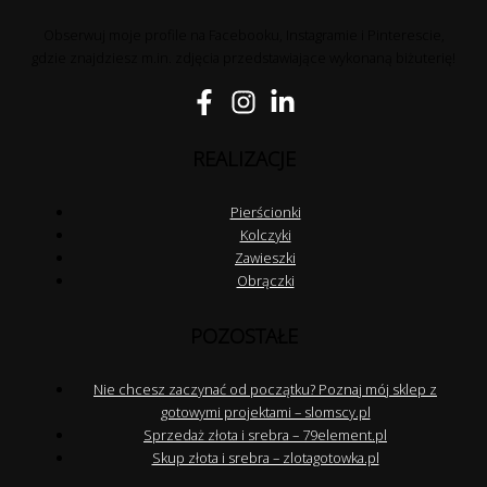
Obserwuj moje profile na Facebooku, Instagramie i Pinterescie,
gdzie znajdziesz m.in. zdjęcia przedstawiające wykonaną biżuterię!
REALIZACJE
Pierścionki
Kolczyki
Zawieszki
Obrączki
POZOSTAŁE
Nie chcesz zaczynać od początku? Poznaj mój sklep z
gotowymi projektami – slomscy.pl
Sprzedaż złota i srebra – 79element.pl
Skup złota i srebra – zlotagotowka.pl