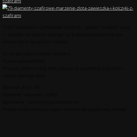
Szafir od wieków symbolizuje mądrość, spokój i trwałość uczuć
— dlatego tak pięknie wpisuje się w biżuterię tworzoną dla
kobiet, które są sercem rodziny.
To nie jest tylko komplet biżuterii.
To pamiątka pokoleń.
Prezent pełen emocji, który będzie przypominał o bliskości i
miłości każdego dnia.
Materiał: złoto 14K
Kamienie: naturalne szafiry
Wykonanie: tworzone na zamówienie
Projekt: indywidualny projekt rodzinny dla wyjątkowej kobiety