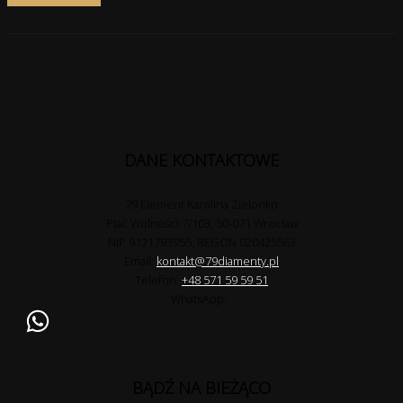
DANE KONTAKTOWE
79 Element Karolina Zielonko
Plac Wolności 7/103, 50-071 Wrocław
NIP 9121793955, REGON 020425563
Email:
kontakt@79diamenty.pl
Telefon:
+48 571 59 59 51
WhatsApp:
BĄDŹ NA BIEŻĄCO