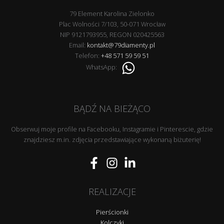
79 Element Karolina Zielonko
Plac Wolności 7/103, 50-071 Wrocław
NIP 9121793955, REGON 020425563
Email:
kontakt@79diamenty.pl
Telefon:
+48 571 59 59 51
WhatsApp:
BĄDŹ NA BIEŻĄCO
Obserwuj moje profile na Facebooku, Instagramie i Pinterescie, gdzie
znajdziesz m.in. zdjęcia przedstawiające wykonaną biżuterię!
REALIZACJE
Pierścionki
Kolczyki