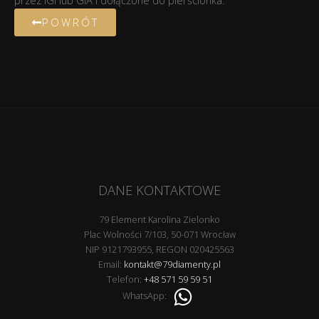
przez IGI lub GIA i dołączone do pierścionka.
POWRÓT
DANE KONTAKTOWE
79 Element Karolina Zielonko
Plac Wolności 7/103, 50-071 Wrocław
NIP 9121793955, REGON 020425563
Email:
kontakt@79diamenty.pl
Telefon:
+48 571 59 59 51
WhatsApp: