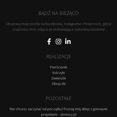
BĄDŹ NA BIEŻĄCO
Obserwuj moje profile na Facebooku, Instagramie i Pinterescie, gdzie
znajdziesz m.in. zdjęcia przedstawiające wykonaną biżuterię!
REALIZACJE
Pierścionki
Kolczyki
Zawieszki
Obrączki
POZOSTAŁE
Nie chcesz zaczynać od początku? Poznaj mój sklep z gotowymi
projektami – slomscy.pl