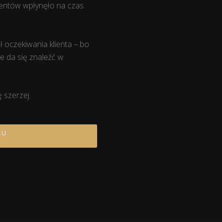
ementów wpłynęło na czas
ł oczekiwania klienta – bo
ie da się znaleźć w
 szerzej.
tu