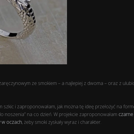
u zaręczynowym ze smokiem – a najlepiej z dwoma – oraz z ulub
szkic i zaproponowałam, jak można tę ideę przełożyć na formę
„do noszenia” na co dzień. W projekcie zaproponowałam
czarne 
ty w oczach
, żeby smoki zyskały wyraz i charakter.