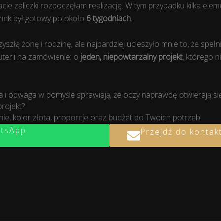
łacie zaliczki rozpoczęłam realizację. W tym przypadku kilka el
onek był gotowy po około
6 tygodniach
.
szłą żonę i rodzinę, ale najbardziej ucieszyło mnie to, że spełni
uterii na zamówienie: o
jeden, niepowtarzalny projekt
, którego n
ria i odwaga w pomyśle sprawiają, że oczy naprawdę otwierają się
rojekt?
, kolor złota, proporcje oraz budżet do Twoich potrzeb.
atsApp
Przejdź do kontak