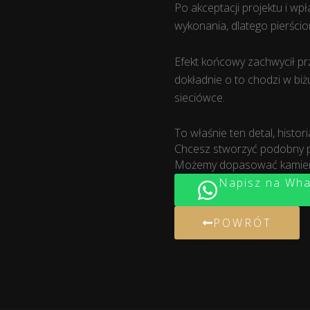
Po akceptacji projektu i wp
wykonania, dlatego pierści
Efekt końcowy zachwycił przy
dokładnie o to chodzi w biż
sieciówce.
To właśnie ten detal, histo
Chcesz stworzyć podobny p
Możemy dopasować kamienie
Napisz na Wh
POWRÓT