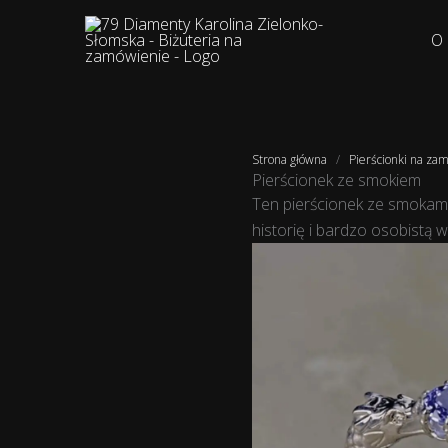
Przejdź
do
O
treści
Strona główna
/
Pierścionki na za
Pierścionek ze smokiem
Ten pierścionek ze smokami
historię i bardzo osobistą wi