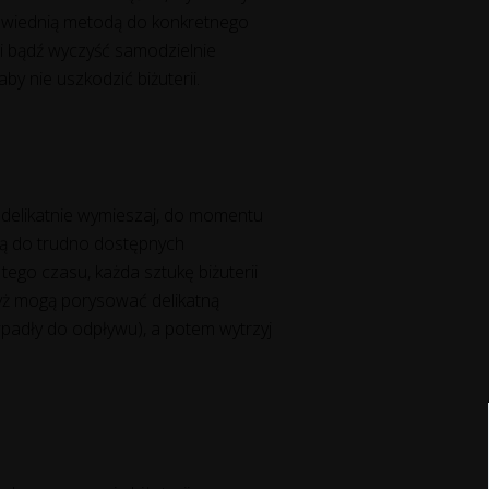
powiednią metodą do konkretnego
owi bądź wyczyść samodzielnie
aby nie uszkodzić biżuterii.
i delikatnie wymieszaj, do momentu
trą do trudno dostępnych
ego czasu, każda sztukę biżuterii
dyż mogą porysować delikatną
wpadły do odpływu), a potem wytrzyj