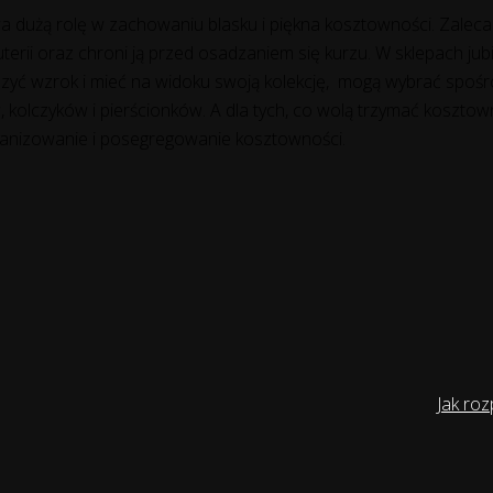
wa dużą rolę w zachowaniu blasku i piękna kosztowności. Zalec
erii oraz chroni ją przed osadzaniem się kurzu. W sklepach jub
eszyć wzrok i mieć na widoku swoją kolekcję, mogą wybrać spoś
kolczyków i pierścionków. A dla tych, co wolą trzymać kosztown
ganizowanie i posegregowanie kosztowności.
Jak roz