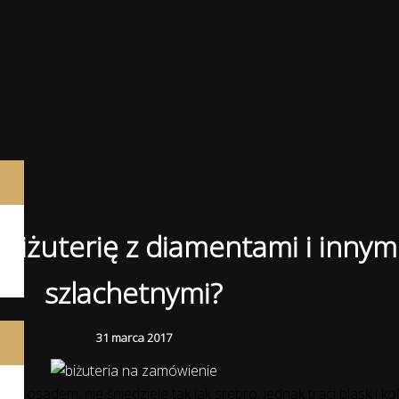
tą biżuterię z diamentami i inny
szlachetnymi?
31 marca 2017
się osadem, nie śniedzieje tak jak srebro, jednak traci blask i k