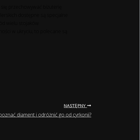
a się przechowywać biżuterię
ilerskich dostępne są specjalne
ród wielu stojaków
ości w ukryciu, to polecane są
NASTĘPNY
poznać diament i odróżnić go od cyrkonii?