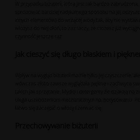
W przypadku biżuterii, która jest tak bardzo zabrudzo
spróbować bardziej radykalnego sposobu na jej oczyszczen
innych elementów) do wrzącej wody tak, aby nie wystawa
włożysz do niej dłoń, to zaznaczy, że możesz już wyciągnąć
czynność jeszcze raz.
Jak cieszyć się długo blaskiem i piękne
Wpływ na wygląd biżuterii ma nie tylko jej czyszczenie, a
wówczas złoto zawsze wyglądała pięknie i zachwyca swo
takich jak sprzątanie. Mydło i detergenty źle działają na 
ulega uszkodzeniom mechanicznym np. porysowaniu. Podcz
łatwo się zaczepić o włosy i zerwać się.
Przechowywanie biżuterii