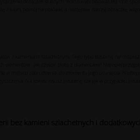
szczeniu obrączek ślubnych. Warto wypróbować też inne sposob
ę z łupin, pokrój na połówki, a następnie natrzyj obrączkę wilgo
yków z kamieniami szlachetnymi. Tego typu biżuterię nie może
ch elementów. Jak czyścić złoto z diamentami? Najlepiej przygo
uterię w miejscu zabrudzenia, do momentu jego usunięcia. Nastę
czyszczenia. Na koniec osusz biżuterię, tak jak w przypadku biżut
erii bez kamieni szlachetnych i dodatkow