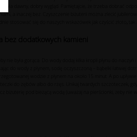
zyskała dawny, dobry wygląd. Pamiętajcie, że trzeba dobrać od
ieniami, a inaczej bez. Czyszczenie biżuterii można zlecić jubiler
nie stosować się do naszych wskazówek jak czyścić złoto
,
tak 
a bez dodatkowych kamieni
by nie była gorąca. Do wody dodaj kilka kropli płynu do naczyń 
dając do wody z płynem, sodę oczyszczoną – bąbelki łatwiej do
rzegotowanej wodzie z płynem na około 15 minut. A po upływie t
zoteczki do zębów albo do rzęs. Unikaj twardych szczoteczek, g
cz biżuterię pod bieżącą wodą (uważaj na pierścionki, żeby nie 