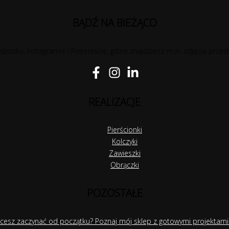
BĄDŹ NA BIEŻĄCO
booku, Instagramie i Pinterescie, gdzie znajdziesz m.in. zdjęcia przed
REALIZACJE
Pierścionki
Kolczyki
Zawieszki
Obrączki
POZOSTAŁE
hcesz zaczynać od początku? Poznaj mój sklep z gotowymi projektami 