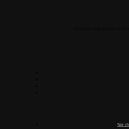
Obserwuj moje profile na Face
Nie c