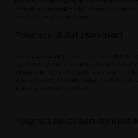
Powyższy sposób sprawdzić się doskonale również w czy
przykład z wykorzystaniem cebuli. W tym celu obierz cebul
powyżej opłucz pod wodą i wysusz.
Pielęgnacja biżuterii z kamieniami
Uważaj z czyszczeniem pierścionków, naszyjników, kolcz
płynem, wpłynie to niekorzystnie na trwałość dodatkowy
zamocz w niej miękką szmatkę i delikatnie pocieraj biż
i przetrzyj biżuterię. Pozwoli to usunąć resztki płynu do 
ściereczką i pozostaw do osuszenia.
Pielęgnacją bardzo zabrudzonej biżut