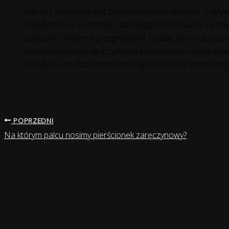
Nie bez znaczenia jest przechowywanie biżuterii, odgry
pojedynczo w woreczku, zapobiega to rysowaniu się biżut
szkatułki z wieloma przegródkami. Osoby, które lubią ci
przystosowanych do trzymania bransoletek, naszyjników, 
wkłady do szuflad, które pozwolą również na dobre zor
POPRZEDNI
Na którym palcu nosimy pierścionek zaręczynowy?