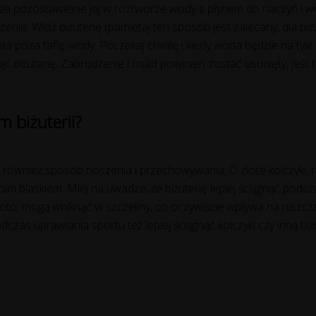
na, że pozostawienie jej w roztworze wody z płynem do naczyń 
ie. Włóż biżuterię (pamiętaj ten sposób jest zalecany, dla biżu
ła poza taflę wody. Poczekaj chwilę i kiedy woda będzie na tyl
 biżuterię. Zabrudzenie i osad powinien zostać usunięty, jeśli t
m biżuterii?
le również sposób noszenia i przechowywania. O złote kolczyki, n
im blaskiem. Miej na uwadze, że biżuterię lepiej ściągnąć po
złoto, mogą wniknąć w szczeliny, co oczywiście wpływa na niszczen
as uprawiania sportu też lepiej ściągnąć kolczyki czy inną biż