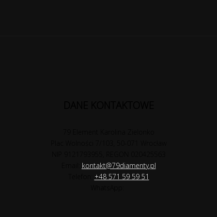
DANE KONTAKTOWE
79 Element Karolina Zielonko
Plac Wolności 7/103, 50-071 Wrocław
NIP 9121793955, REGON 020425563
Email:
kontakt@79diamenty.pl
Telefon:
+48 571 59 59 51
WhatsApp: