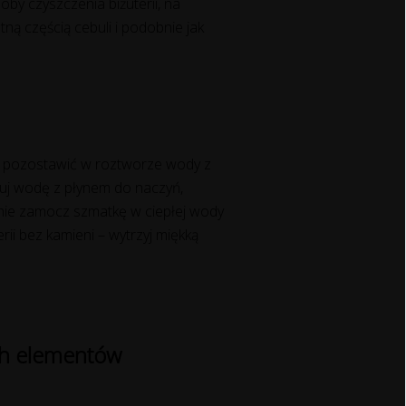
y czyszczenia biżuterii, na
tną częścią cebuli i podobnie jak
sz pozostawić w roztworze wody z
tuj wodę z płynem do naczyń,
pnie zamocz szmatkę w ciepłej wody
erii bez kamieni – wytrzyj miękką
ych elementów