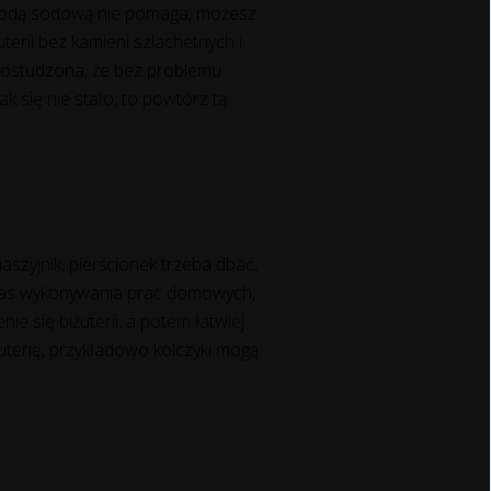
i wodą sodową nie pomaga, możesz
terii bez kamieni szlachetnych i
e ostudzona, że bez problemu
ak się nie stało, to powtórz tą
aszyjnik, pierścionek trzeba dbać,
dczas wykonywania prac domowych,
ie się biżuterii, a potem łatwiej
uterię, przykładowo kolczyki mogą