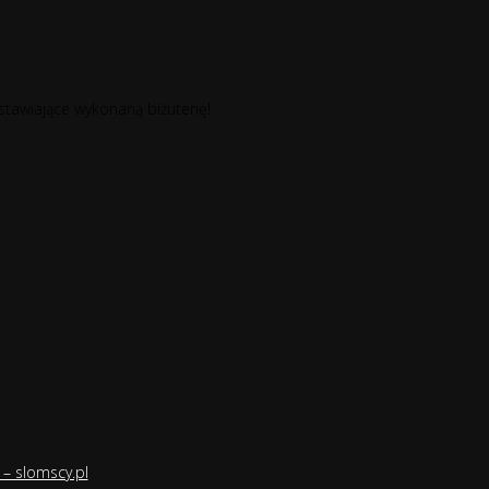
stawiające wykonaną biżuterię!
– slomscy.pl